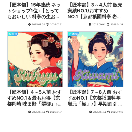
【匠本舗】15年連続 ネッ
【匠本舗】3～4人前 販売
トショップ1位♪【とって
実績NO.1/おすすめ
もおいしい 料亭の生おせ
NO.1【京都祇園料亭 岩元
ち】最終割引き【お届け
「匠」♪】早期割引第3弾
2025.09.04
2026.01.31
2025.09.04
2026.01.31
希望日指定ナシで 最大
で12/10まで【18,800円
15,000円OFF♪】 『富の
が3,600円OFFの 15,200
匠本舗
匠本舗
舞（祇園 華舞）4～5人前
円♪】とってもおいしい 生
が15,000円OFF』『清祥
おせち【完売商品が出始
（京都東山 はり清）3～4
めています どうぞお早め
人前 が8,000円OFF』完
に♪】〈2025.12月 NEW
売間近ですお早めにどう
〉
ぞ♪〈2025.12月 NEW〉
【匠本舗】4～5人前 おす
【匠本舗】7～8人前 おす
すめNO.1＆最もお得【京
すめNO.1【京都祇園料亭
都岡崎 味ま野「翆柳」♪】
岩元「極」♪】早期割引 第
早期割引で12/10まで
3弾 12/10まで【38,800
2025.09.04
2026.01.31
2025.09.04
2025.12.16
【48,000円が21,200円
円が11,000円OFFの
OFFの 26,800円♪】とっ
27,800円♪】完売商品が
てもおいしい 生おせち
出始めています どうぞお